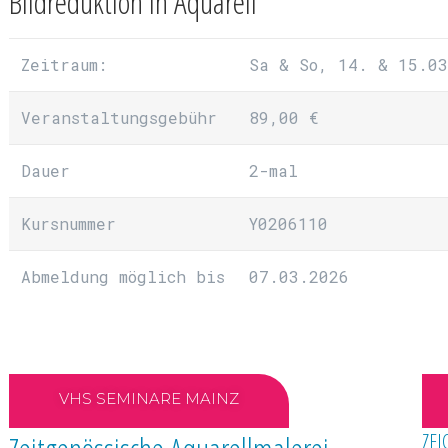
Bildreduktion in Aquarell
Zeitraum:
Sa & So, 14. & 15.03
Veranstaltungsgebühr
89,00 €
Dauer
2-mal
Kursnummer
Y0206110
Abmeldung möglich bis
07.03.2026
VHS SEMINARE MAINZ
ZE