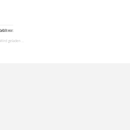
Gefällt mir:
Wird geladen …
Vita