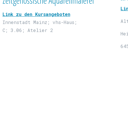
Zeitgenössische Aquarellmalerei
Li
Link zu den Kursangeboten
Al
Innenstadt Mainz; vhs-Haus;
C; 3.06; Atelier 2
He
64