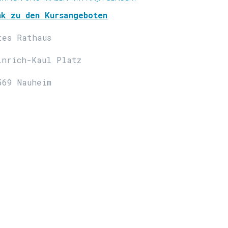
nk zu den Kursangeboten
tes Rathaus
inrich-Kaul Platz
569 Nauheim