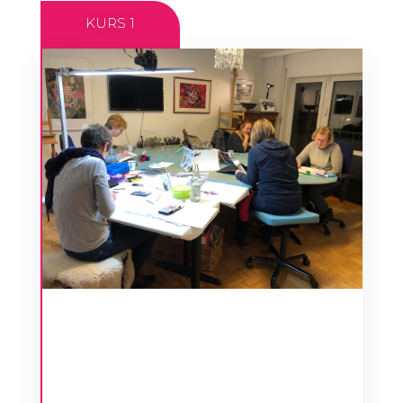
KURS 1
ATELIERKURS
Privater Unterricht ist jetzt wieder möglich.
Ein Ateliertag beinhaltet persönliche
Betreuung für dein Wunschmotiv, freie
Getränke und eine kleine warme Mahlzeit.
Wir starten um 10.00 Uhr bis 16.30 Uhr.
Tagespauschale Einzelunterricht 140€/
Tagespauschale in der Gruppe max
5.Personen 100€ Termine nach Absprache.